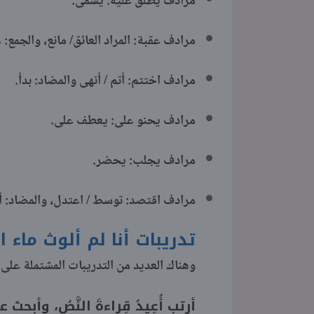
مرادف يطلق عليه: يُسمى.
مرادف عقبة: المراد العائق/ مانع، والجمع: 
مرادف اختتم: أتم / أنهى والمضاد: بدأ.
مرادف يحنو على: يعطف على.
مرادف يجلب: يحضر.
مرادف اقتصد: توسط / اعتدل، والمضاد: 
تدريبات أنا لم ألوث ماء
وهناك العديد من التدريبات المشتملة على 
أرتب أُعِيدُ قِراءةَ النَّصُ، وأبحث ع