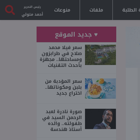
رئيس التحرير
 الطلبة
ملفات
منوعات
أحمد متولي
♥ جديد الموقع
سعر فيلا محمد
صلاح في طرابزون
ومساحتها.. مجهزة
بأحدث التقنيات
سعر المؤدبة من
بلبن ومكوناتها..
اختراع جديد
صورة نادرة لعبد
الرحمن السيد في
طفولته.. والده
أستاذ هندسة