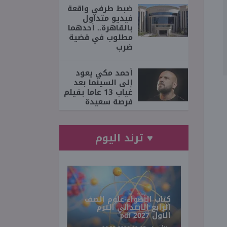
ضبط طرفي واقعة
فيديو متداول
بالقاهرة.. أحدهما
مطلوب في قضية
ضرب
أحمد مكي يعود
إلى السينما بعد
غياب 13 عاما بفيلم
فرصة سعيدة
♥ ترند اليوم
كتاب الأضواء علوم الصف
الرابع الابتدائي الترم
الأول 2027 pdf