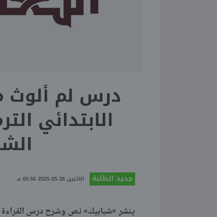
درس لم ألوث م
الابتدائي التر
الشر
جديد الطلبة
الاثنين 26-05-2025 05:56 مـ
ينشر «شبابيك» نص وشرح درس القراءة «لم 