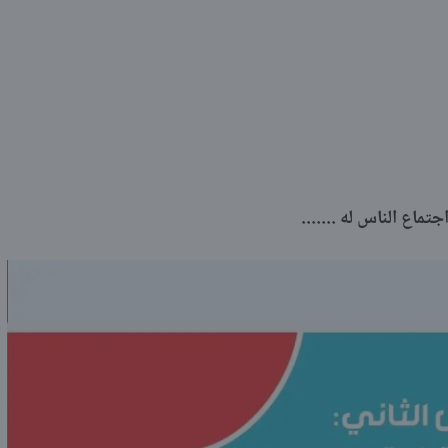
جتماع الناس له .......