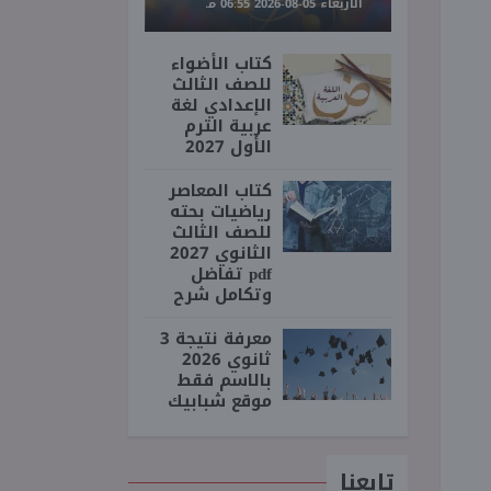
الأربعاء 05-08-2026 06:55 مـ
كتاب الأضواء
للصف الثالث
الإعدادي لغة
عربية الترم
الأول 2027
كتاب المعاصر
رياضيات بحته
للصف الثالث
الثانوي 2027
pdf تفاضل
وتكامل شرح
معرفة نتيجة 3
ثانوي 2026
بالاسم فقط
موقع شبابيك
تابعنا