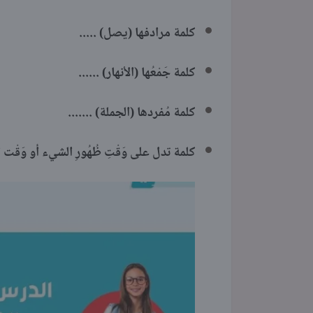
كلمة مرادفها (يصل) .....
كلمة جَمْعُها (الأنهار) ......
كلمة مُفردها (الجملة) .......
كلمة تدل على وَقْتِ ظُهُورِ الشيء أو وَقْت ا