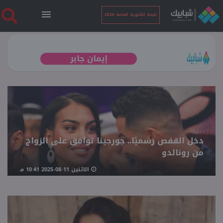
نتيجة الثانوية العامة 2026
الرئيسية
إيمان جابر
نتيجة الثانوية العامة 2026
أخبار ساخنة
دخل القفص رسميًا.. جورجينا توافق على الزواج
فنجان قهوة
من رونالدو
الاثنين 11-08-2025 10:41 مـ
بوابة الطلبة
ملفات