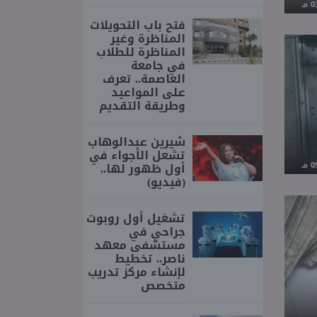
فتح باب التحويلات
المناظرة وغير
المناظرة للطلاب
في جامعة
العاصمة.. تعرف
على المواعيد
وطريقة التقديم
شيرين عبدالوهاب
تشعل الأجواء في
أول ظهور لها..
(فيديو)
تشغيل أول روبوت
جراحي في
مستشفى معهد
ناصر.. تخطيط
لإنشاء مركز تدريب
متخصص