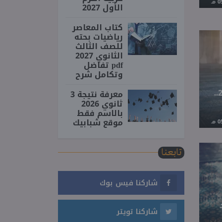
الأول 2027
كتاب المعاصر
رياضيات بحته
للصف الثالث
الثانوي 2027
pdf تفاضل
وتكامل شرح
شروط مسابقة معلم مساعد قرآن كريم 2026..
معرفة نتيجة 3
ثانوي 2026
بالاسم فقط
موقع شبابيك
تابعنا
شاركنا فيس بوك
شاركنا تويتر