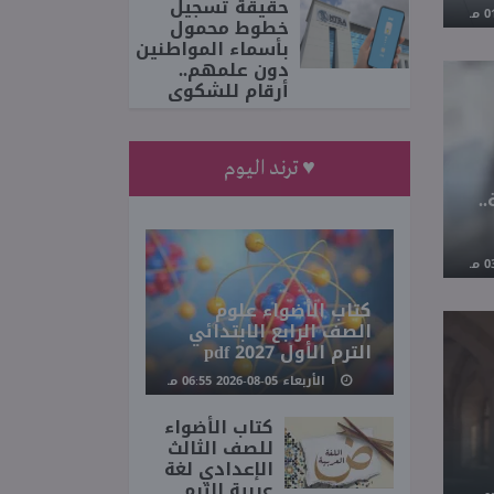
حقيقة تسجيل
خطوط محمول
بأسماء المواطنين
دون علمهم..
أرقام للشكوى
♥ ترند اليوم
66 شركة..
كتاب الأضواء علوم
الصف الرابع الابتدائي
الترم الأول 2027 pdf
الأربعاء 05-08-2026 06:55 مـ
كتاب الأضواء
للصف الثالث
الإعدادي لغة
عربية الترم