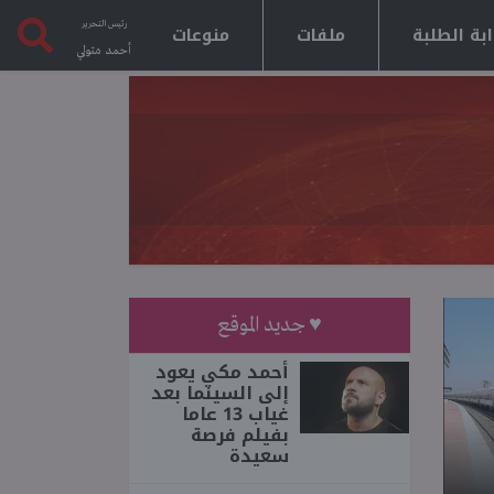
رئيس التحرير
بة الطلبة
ملفات
منوعات
أحمد متولي
♥ جديد الموقع
أحمد مكي يعود
إلى السينما بعد
غياب 13 عاما
بفيلم فرصة
سعيدة