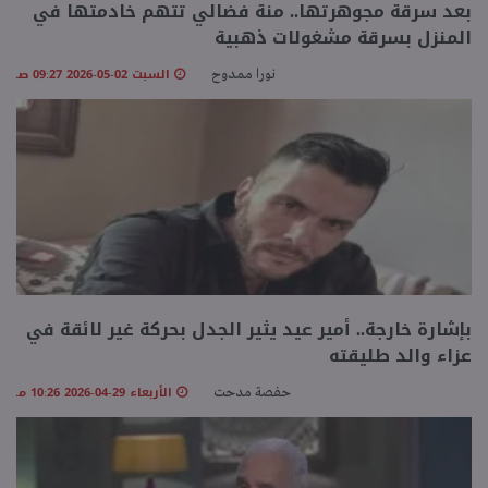
بعد سرقة مجوهرتها.. منة فضالي تتهم خادمتها في
المنزل بسرقة مشغولات ذهبية
منوعات
السبت 02-05-2026 09:27 صـ
نورا ممدوح
بإشارة خارجة.. أمير عيد يثير الجدل بحركة غير لائقة في
عزاء والد طليقته
الأربعاء 29-04-2026 10:26 مـ
حفصة مدحت