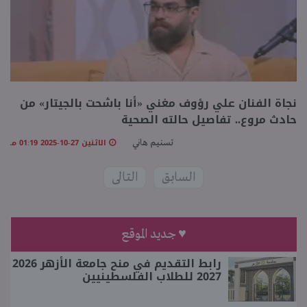
نجاة الفنان علي رؤوف مغني «أنا باشحت بالجيتار» من
حادث مروع.. تفاصيل حالته الصحية
الاثنين 27-10-2025 01:19 مـ
تسنيم هاني
السابق
التالى
♥ جديد الموقع
رابط التقديم في منح جامعة الأزهر 2026
2027 للطلاب الفلسطينيين