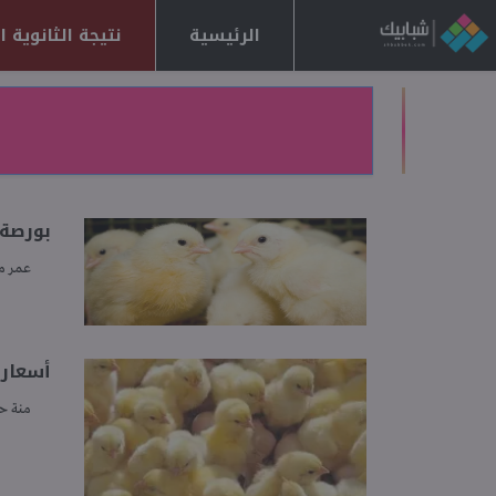
الرئيسية
نتيجة الثانوية العا
بورصة ا
عمر 
أسعار الكت
منة ح