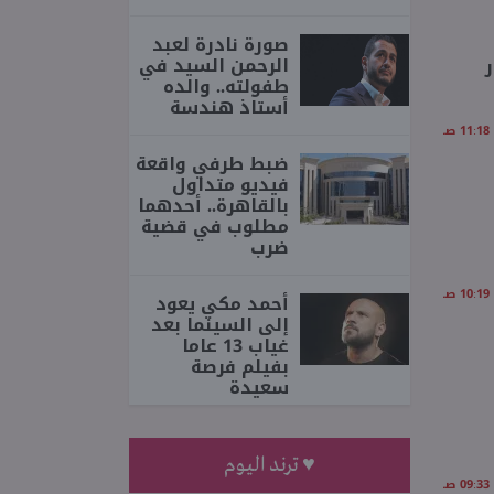
صورة نادرة لعبد
الرحمن السيد في
سعار
طفولته.. والده
أستاذ هندسة
ضبط طرفي واقعة
فيديو متداول
بالقاهرة.. أحدهما
مطلوب في قضية
ضرب
أحمد مكي يعود
إلى السينما بعد
غياب 13 عاما
بفيلم فرصة
سعيدة
♥ ترند اليوم