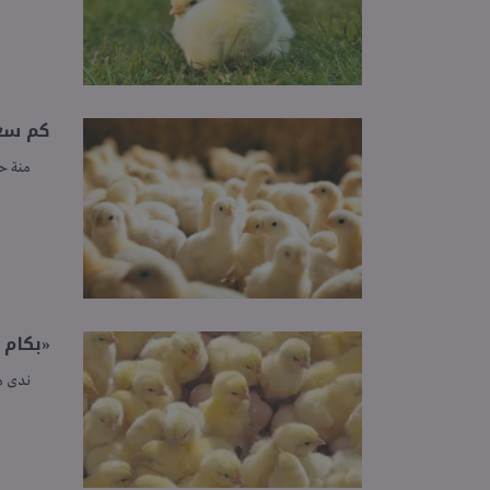
كم سعر ال
منة ح
«بكام ال
ندى 