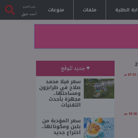
رئيس التحرير
بة الطلبة
ملفات
منوعات
أحمد متولي
♥ جديد الموقع
سعر فيلا محمد
صلاح في طرابزون
ومساحتها..
مجهزة بأحدث
التقنيات
سعر المؤدبة من
بلبن ومكوناتها..
اختراع جديد