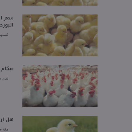
البورص
تسنيم
«بكام ال
ندى 
هل ارتفع
منة ح