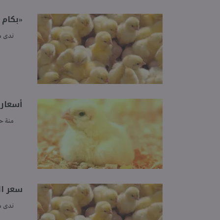
«بكام ال
ندى 
أسعار الكت
منة ح
سعر الكت
ندى 