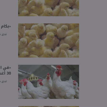
«بكام في
ندى 
«في ال
30 أغسطس 2025
ندى 