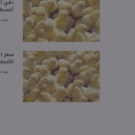
أغسطس 5
ندى 
الأسعا
منة ح