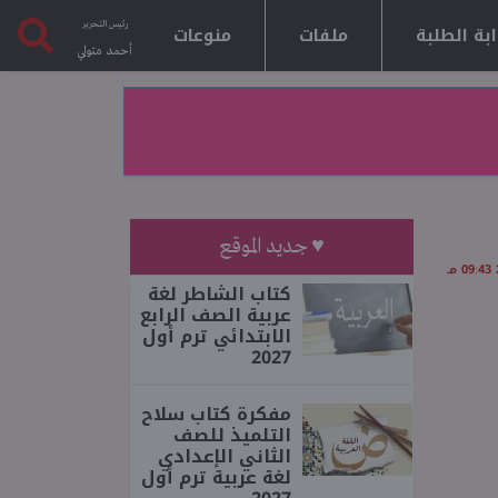
رئيس التحرير
بة الطلبة
ملفات
منوعات
أحمد متولي
♥ جديد الموقع
كتاب الشاطر لغة
عربية الصف الرابع
الابتدائي ترم أول
2027
مفكرة كتاب سلاح
التلميذ للصف
الثاني الإعدادي
لغة عربية ترم أول