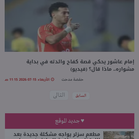
إمام عاشور يحكي قصة كفاح والدته في بداية
مشواره.. ماذا قال؟ (فيديو)
الأربعاء 15-07-2026 11:15 صـ
حفصة مدحت
التالى
السابق
♥ جديد الموقع
مطعم سزلر يواجه مشكلة جديدة بعد