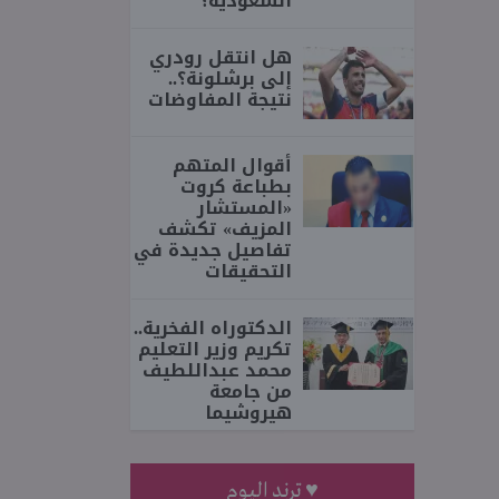
السعودية؟
هل انتقل رودري
إلى برشلونة؟..
نتيجة المفاوضات
أقوال المتهم
بطباعة كروت
«المستشار
المزيف» تكشف
تفاصيل جديدة في
التحقيقات
الدكتوراه الفخرية..
تكريم وزير التعليم
محمد عبداللطيف
من جامعة
هيروشيما
♥ ترند اليوم