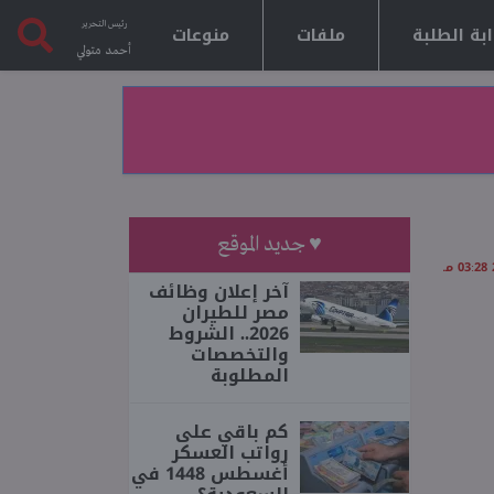
رئيس التحرير
بة الطلبة
ملفات
منوعات
أحمد متولي
♥ جديد الموقع
آخر إعلان وظائف
مصر للطيران
2026.. الشروط
والتخصصات
المطلوبة
كم باقي على
رواتب العسكر
أغسطس 1448 في