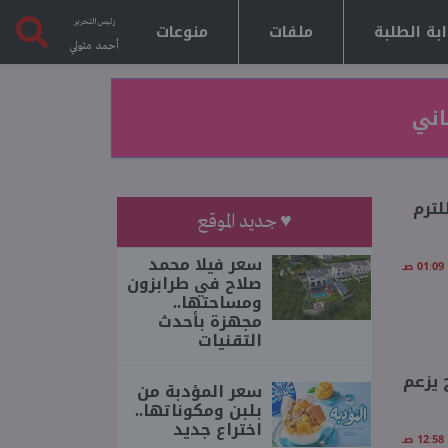
رئيس التحرير
بة الطلبة
ملفات
منوعات
أحمد متولي
لترم
♥ جديد الموقع
سعر فيلا محمد
صلاح في طرابزون
ومساحتها..
مجهزة بأحدث
التقنيات
لثاني 2026.. شاومينج يزعم
سعر المؤدبة من
بلبن ومكوناتها..
اختراع جديد