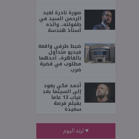
صورة نادرة لعبد
الرحمن السيد في
طفولته.. والده
أستاذ هندسة
ضبط طرفي واقعة
فيديو متداول
بالقاهرة.. أحدهما
مطلوب في قضية
ضرب
أحمد مكي يعود
إلى السينما بعد
غياب 13 عاما
بفيلم فرصة
سعيدة
♥ ترند اليوم