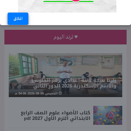
هاكاثون الذكاء الاصطناعي 2026..
تدريب عملي للطلاب وحديثي التخرج في
17 محافظة
اغلاق
♥ ترند اليوم
رابط نتيجة ثالثة إعدادي برقم الجلوس
والاسم الإسكندرية 2026 الدور الثاني
الخميس 06-08-2026 04:06 مـ
كتاب الأضواء علوم الصف الرابع
الابتدائي الترم الأول 2027 pdf