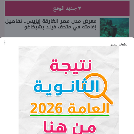
♥ جديد الموقع
معرض مدن مصر الغارقة إيزيس.. تفاصيل
إقامته في متحف فيلد بشيكاغو
توقعات التنسيق
موعد دخول المدارس 2026 2027 امتى؟
أبو النمر.. من هو دياب اللوح الذي توفى
اليوم بعد مسيرة حافلة دفاعا عن
القضية الفلسطينية
كيفية التدريب في هاكاثون الذكاء
الاصطناعي 2026 بمراكز إبداع مصر
الرقمية.. التفاصيل كاملة