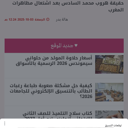
حقيقة هروب محمد السادس بعد اشتعال مظاهرات
المغرب
منوعات
الجمعة 03-10-2025 12:24 صـ
هالة بدر
♥ جديد الموقع
أسعار حلاوة المولد من حلواني
سيموندس 2026 الرسمية بالأسواق
كيفية حل مشكلة صعوبة طباعة رغبات
الطالب بالتنسيق الإلكتروني للجامعات
2026؟
كتاب سلاح التلميذ للصف الثاني
الابتدائي إنجليزي ترم أول 2027
توقعات التنسيق