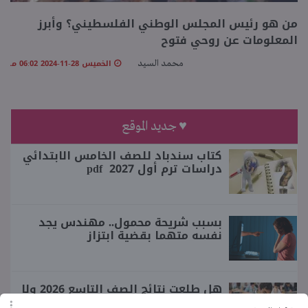
من هو رئيس المجلس الوطني الفلسطيني؟ وأبرز
منوعات
المعلومات عن روحي فتوح
الخميس 28-11-2024 06:02 مـ
محمد السيد
♥ جديد الموقع
كتاب سندباد للصف الخامس الابتدائي
دراسات ترم أول 2027 pdf
بسبب شريحة محمول.. مهندس يجد
نفسه متهما بقضية ابتزاز
هل طلعت نتائج الصف التاسع 2026 ولا
لسة؟