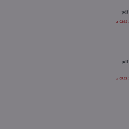
مراجعة شهر مارس تأسيس سليم علوم للصف الخامس الابتدائي pdf