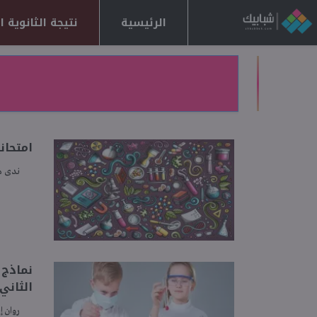
الرئيسية
نتيجة الثانوية العا
امتحانا
ندى 
نماذج 
الثاني 026
روان إ