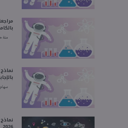
بالكام
منة ح
بالإجاب
سهام 
نماذج 
2026