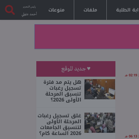
رئيس التحرير
بة الطلبة
ملفات
منوعات
أحمد متولي
♥ جديد الموقع
هل يتم مد فترة
تسجيل رغبات
تنسيق المرحلة
الأولى 2026؟
غلق تسجيل رغبات
المرحلة الأولى
لتنسيق الجامعات
2026 الساعة كام؟