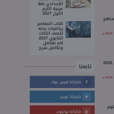
الإعدادي لغة
عربية الترم
الأول 2027
لثاني 2026 شاملة المنهج
كتاب المعاصر
رياضيات بحته
للصف الثالث
الثانوي 2027
pdf تفاضل
وتكامل شرح
نماذج امتحانات الأضواء علوم الصف الخامس الابتدائي شهر أبريل 2026
تابعنا
شاركنا فيس بوك
شاركنا تويتر
لوم
شاركنا يوتيوب