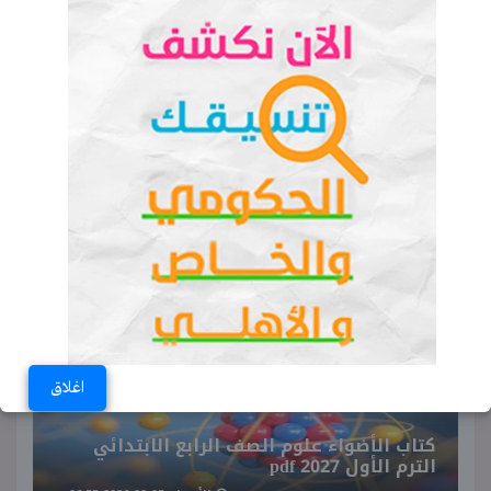
ولادة مفاجئة داخل توك توك.. فريق
طبي ينقذ سيدة ومولودتها في كفر
شكر بالقليوبية
سعر فستان شيرين عبدالوهاب في أول
ظهور لها بالساحل.. مفاجأة
♥ ترند اليوم
اغلاق
كتاب الأضواء علوم الصف الرابع الابتدائي
الترم الأول 2027 pdf