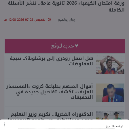
ورقة امتحان الكيمياء 2026 ثانوية عامة.. ننشر الأسئلة
الكاملة
منوعات
الخميس 02-07-2026 12:08 مـ
روان إبراهيم
♥ جديد الموقع
هل انتقل رودري إلى برشلونة؟.. نتيجة
المفاوضات
أقوال المتهم بطباعة كروت «المستشار
المزيف» تكشف تفاصيل جديدة في
التحقيقات
الدكتوراه الفخرية.. تكريم وزير التعليم
محمد عبداللطيف من جامعة هيروشيما
توقعات التنسيق