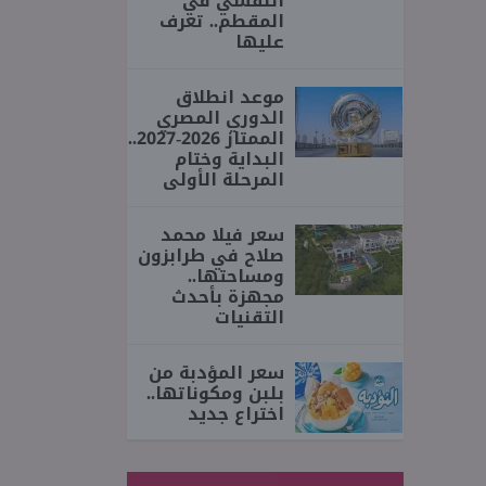
النفسي في
المقطم.. تعرف
عليها
موعد انطلاق
الدوري المصري
الممتاز 2026-2027..
البداية وختام
المرحلة الأولى
سعر فيلا محمد
صلاح في طرابزون
ومساحتها..
مجهزة بأحدث
التقنيات
سعر المؤدبة من
بلبن ومكوناتها..
اختراع جديد