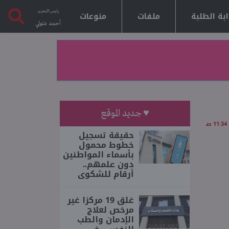
رئيس التحرير
بة الطلبة
ملفات
منوعات
أحمد متولي
♥ جديد الموقع
حقيقة تسجيل
خطوط محمول
بأسماء المواطنين
دون علمهم..
أرقام للشكوى
غلق 19 مركزا غير
مرخص لعلاج
الإدمان والطب