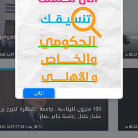
عة
للطلاب.. تفاصيل التقدم لمدارس المتفوقين
في العلوم والتكنولوجيا
السبت 29-07-2017 05:05 مـ
اغلاق
100 مليون للرئاسة.. جامعة القاهرة تتبرع بر
مليار خلال رئاسة جابر نصار
الأربعاء 26-07-2017 08:04 مـ