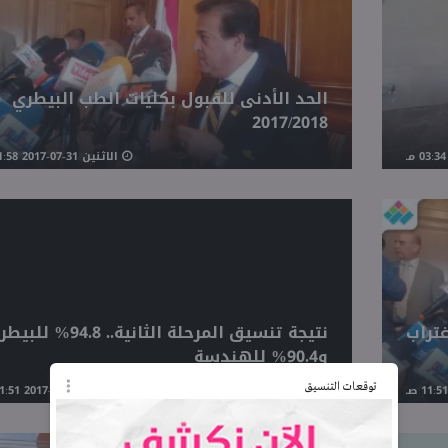
الحد الأدنى للقبول بكليات الطب البيطري
2017/2018
الاثنين 31-07-2017 01:58 مـ
غتراب
نتيجة تنسيق المرحلة الثانية.. 94.8% 
و90.4% للهندسة
توقعات التنسيق
الاثنين 31-07-2017 11:51 صـ