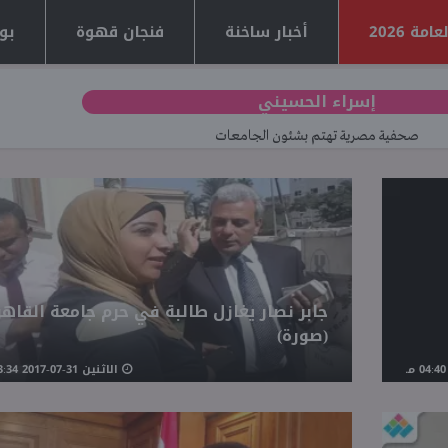
مة 2026
أخبار ساخنة
فنجان قهوة
بوا
إسراء الحسيني
صحفية مصرية تهتم بشئون الجامعات
جابر نصار يغازل طالبة في حرم جامعة القاهر
(صورة)
الاثنين 31-07-2017 03:34 مـ