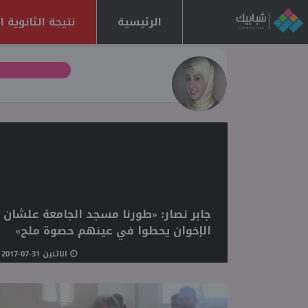
الرئيسية
نتيجة الثانوية العا
جابر نصار: «طورنا مسجد الجامعة علشان
الإخوان يحطوا في عينهم حصوة ملح»
الاثنين 31-07-2017 04:40 مـ