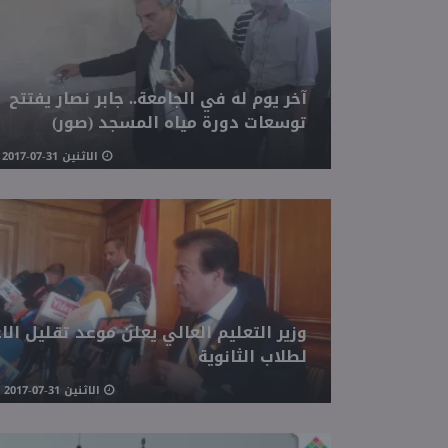
آخر يوم له في الجامعة.. جابر نصار يفتتح
توسعات دورة مياه المسجد (صور)
الاثنين 31-07-2017 03:34 مـ
وزير التعليم العالي يعلن موعد تقليل الا
لطلاب الثانوية
الاثنين 31-07-2017 11:51 صـ