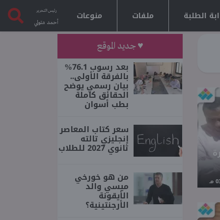
رئيس التحرير
بة الطلبة
ملفات
منوعات
أحمد متولي
♥ جديد الموقع
بعد رسوب 76.1%
بالفرقة الأولى..
بيان رسمي يوضح
الحقائق كاملة
بطب أسوان
سعر كتاب المعاصر
إنجليزي تالته
ثانوي 2027 للطلاب
ة
من هو خورخي
ميسي والد
الأيقونة
الأرجنتينية؟