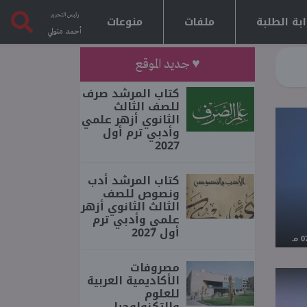
رئيس التحرير
بة الطلبة
ملفات
منوعات
أحمد متولي
♥ جديد الموقع
كتاب المرشد صرف
للصف الثالث
الثانوي أزهر علمي
وأدبي ترم أول
2027
كتاب المرشد أدب
ونصوص للصف
الثالث الثانوي أزهر
علمي وأدبي ترم
أول 2027
مصروفات
الأكاديمية العربية
للعلوم
والتكنولوجيا