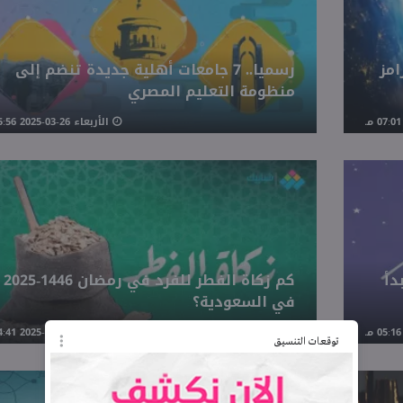
امز
رسميا.. 7 جامعات أهلية جديدة تنضم إلى
منظومة التعليم المصري
الأربعاء 26-03-2025 05:56 مـ
 يبدأ
كم زكاة الفطر للفرد في رمضان 1446-2025
في السعودية؟
الأربعاء 26-03-2025 04:41 مـ
توقعات التنسيق