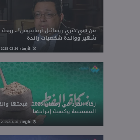
من هي ديزي روفائيل أرمانيوس؟.. زوجة 
شهير ووالدة شخصيات رائدة
الأربعاء 26-03-2025 04:02 مـ
زكاة الفرد في رمضان 2025.. قيمته
المستحقة وكيفية إخراجها
الأربعاء 26-03-2025 02:40 مـ