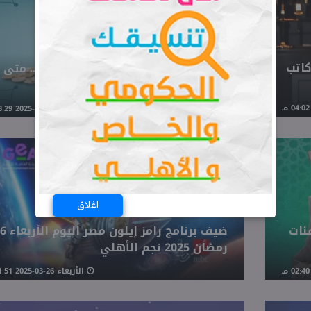
كاتب
الفرق بين الزكاة والفدية في رمضان.. متى
تجب كل منهما؟
الأربعاء 26-03-2025 03:29 مـ
اغلاق
ا والفئات
ضيف برنامج رامز إيلون
رمضان 2025 نجم الأهلي
الأربعاء 26-03-2025 01:51 مـ