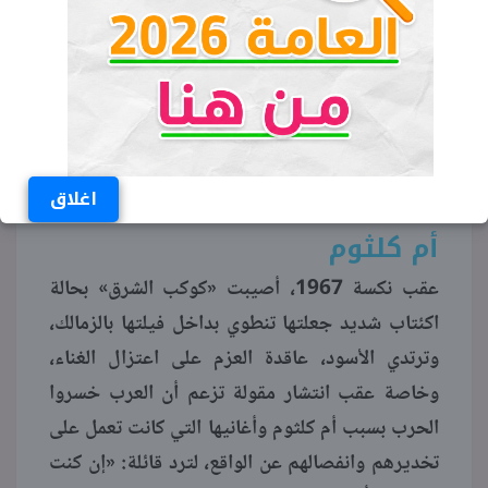
اغلاق
أم كلثوم
عقب نكسة 1967، أصيبت «كوكب الشرق» بحالة
اكئتاب شديد جعلتها تنطوي بداخل فيلتها بالزمالك،
وترتدي الأسود، عاقدة العزم على اعتزال الغناء،
وخاصة عقب انتشار مقولة تزعم أن العرب خسروا
الحرب بسبب أم كلثوم وأغانيها التي كانت تعمل على
تخديرهم وانفصالهم عن الواقع، لترد قائلة: «إن كنت