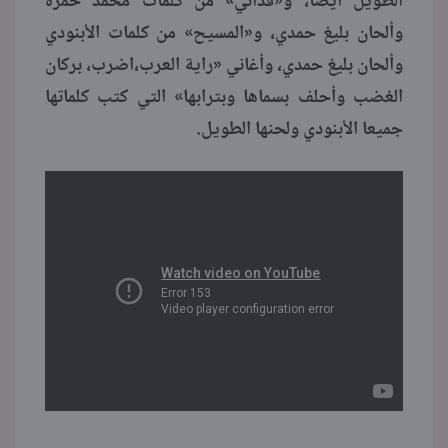
الطويل أيضا، و«فدائي» من كلمات محمد حمزة
وألحان بليغ حمدي، و«المسيح» من كلمات الأبنودي
وألحان بليغ حمدي، وأغاني «راية العرب،اضرب، بركان
الغضب وأحلف بسماها وبترابها» التي كتب كلماتها
جميعا الأبنودي ولحنها الطويل.