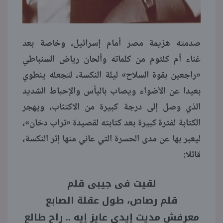
صدمته هزيمة مصر أمام إسرائيل، وخاصة بعد
غناء أم كلثوم من كلماته وألحان رياض السنباطي
«راجعين بقوة السلاح» ليلة النكسة، لتجعله ينطوي
بعيدا عن الأضواء ويصاب باليأس والإحباط الشديد
الذي وصل إلى درجة كبيرة من الاكتئاب، ويهجر
الكتابة لفترة كبيرة بعد كتابته لقصيدة «تراب دخان»،
ليعبر بها عن مدى الحسرة التي عاني منها إثر النكسة،
قائلا:
لقيت فى جيبى قلم
قلم رصاص، طول عقلة الصابع
معرفش مديت إيدى عايز إيه .. راح طالع