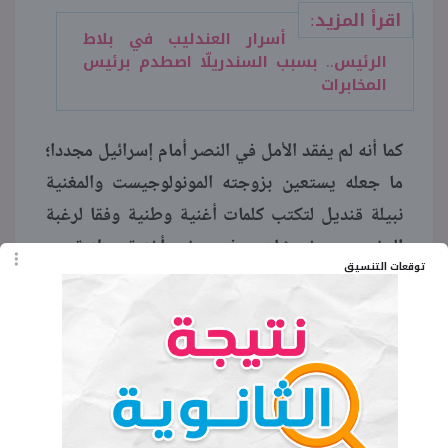
اقرأ المزيد:
أسرار العندليب في بلاط
الرئيس.. بسبب السندريلّا اصطدم برئيس
المخابرات
كما أنه لم يفقد الأمل في النصر أمام إسرائيل مجددا؛
ما جعله يستعين بزوجته المونولوجيست والمغنية
نبيلة قنديل لتكتب كلمات أغنية وطنية وفقا لرغبة
المخرج يوسف شاهين في وضع أغنية وطنية من
توقعات التنسيق
ألحان «إسماعيل» في نهاية فيلمه «العصفور» الذي
عرض عام 1972، ليلحن ويوزع أغنية «رايحين
شايلين في إيدنا سلاح».