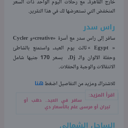
خارج القاهرة، مع رحلات اليوم الواحد ذات السعر
المنخفض التي نستعرضها لك في هذا التقرير.
منوعات
راس سدر
Cycler
creative»
سافر إلى راس سدر مع أسرة
»و
Egypt »
» ثالث يوم العيد، واستمتع بالشاطئ
Dj
وحفلة الألوان والـ
، بسعر 170 جنيها شامل
الانتقالات والوجبة والحفلات.
هنا
للاشتراك ومزيد من التفاصيل اضغط
اقرأ المزيد:
سافر في العيد.. دهب أو
تيران أو مرسى علم بالأسعار دي
الساحل الشمالي