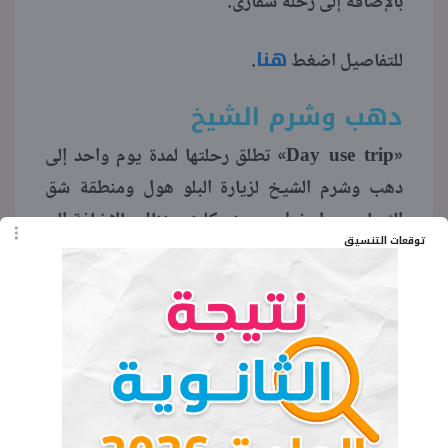
بالإضافة إلى رحلة سفارى.
هنا
للتفاصيل اضغط
.
دهب وشرم الشيخ
Day use trip
«
» تطلق رحلتها لمدة يوم واحد إلى
دهب وشرم الشيخ لزيارة البلو هول ومنطقة شق
الثعبان وعمل غطس وسنوركلينج هناك، بالإضافة إلى
توقعات التنسيق
رحلة لوادى الطويلات بالبيتش باجى.. كل ذلك بسعر
175 جنيها فقط.
هنا
للاشتراك ومزيد من التفاصيل اضغط
.
اقرأ المزيد:
رحلات عيد الفطر.. «داى يوز»
في العين السخنة هيفصلك من ضغط الشغل