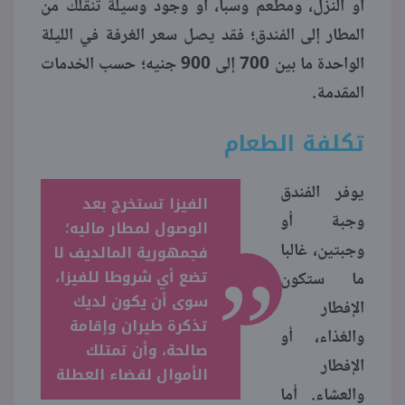
أو النزل، ومطعم وسبا، أو وجود وسيلة تنقلك من
المطار إلى الفندق؛ فقد يصل سعر الغرفة في الليلة
الواحدة ما بين 700 إلى 900 جنيه؛ حسب الخدمات
المقدمة.
تكلفة الطعام
„
يوفر الفندق
الفيزا تستخرج بعد
وجبة أو
الوصول لمطار ماليه؛
وجبتين، غالبا
فجمهورية المالديف لا
تضع أي شروطا للفيزا،
ما ستكون
سوى أن يكون لديك
الإفطار
تذكرة طيران وإقامة
والغذاء، أو
صالحة، وأن تمتلك
الإفطار
الأموال لقضاء العطلة
والعشاء. أما