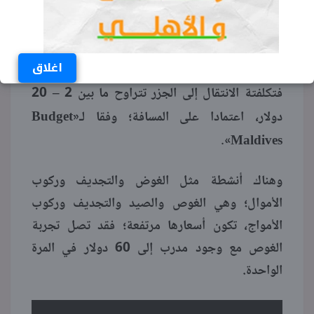
وهناك أنشطة بأسعار معقولة مثل التنقل بين الجزر،
فمن خلال العبارة يمكنك زيارة الجزر القريبة، فكل
جزيرة تختلف في طبيعتها ومظاهرها.
اغلاق
فتكلفتة الانتقال إلى الجزر تتراوح ما بين 2 – 20
Budget
دولار، اعتمادا على المسافة؛ وفقا لـ«
Maldives
».
وهناك أنشطة مثل الغوض والتجديف وركوب
الأموال؛ وهي الغوص والصيد والتجديف وركوب
الأمواج، تكون أسعارها مرتفعة؛ فقد تصل تجربة
الغوص مع وجود مدرب إلى 60 دولار في المرة
الواحدة.