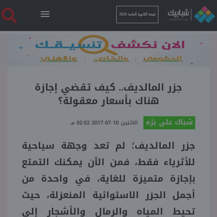
نتيجة الثانوية العامة 2026
الرئيسية
نتيجة الثانوية العامة 2026
جزر المالديف.. كيف تقضي إجازة
هناك بأسعار معقولة؟
أخبار ساخنة
شباك على برّه
الاثنين 10-07-2017 02:02 مـ
جزر المالديف؛ لم تعد وجهة سياحية
فنجان قهوة
للأثرياء فقط، فمن الآن يمكنك التمتع
بوابة الطلبة
بإجازة متميزة للغاية، في واحدة من
أجمل الجزر الاستوائية المنعزلة، حيث
ملفات
تحيط المياه والرمال والأشجار إلى