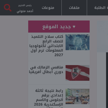
رئيس التحرير
 الطلبة
ملفات
منوعات
أحمد متولي
♥ جديد الموقع
كتاب سلاح التلميذ
للصف الرابع
الابتدائي تكنولوجيا
المعلومات ترم أول
2027
منافس الزمالك في
دوري أبطال أفريقيا
رابط نتيجة ثالثة
إعدادي برقم
الجلوس والاسم
الإسكندرية 2026