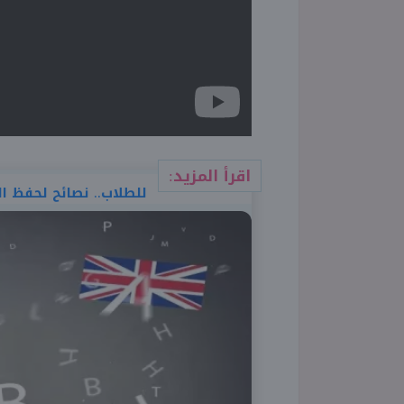
اقرأ المزيد:
للطلاب.. نصائح لحفظ ا