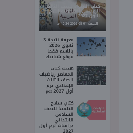
كتاب الأضواء للصف الثالث
الإعدادي لغة عربية الترم
الأول 2027
السبت 01-08-2026 10:34 مـ
معرفة نتيجة 3
ثانوي 2026
بالاسم فقط
موقع شبابيك
هدية كتاب
المعاصر رياضيات
للصف الثالث
الإعدادي ترم
أول 2027 pdf
كتاب سلاح
التلميذ للصف
السادس
الابتدائي
دراسات ترم أول
2027