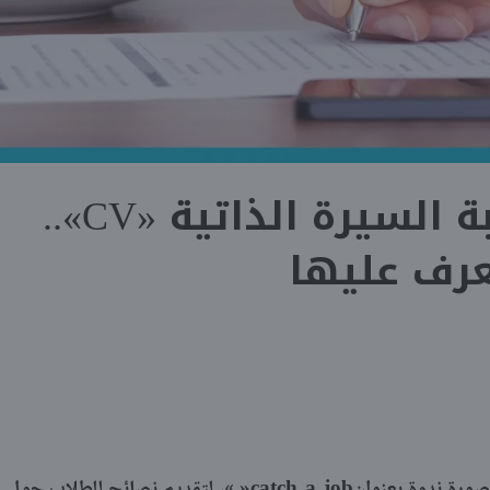
16 نصيحة لكتابة السيرة الذاتية «CV»..
رف عليها
»
catch a job