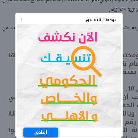
صورة ندوة بعنوان
»، لتقديم نصائح للطلاب حول
C.V
اتية «
».
توقعات التنسيق
شرية بشركة أوركيدا، الحسيني أحمد، والذي قدم للطلاب عدد من
مختصر ودقيق وموجه لشغل وظيفة بعينها
ام بقراءته.
 يقتصر على الأبيض والأسود.
حب أن تكون على خلفية بيضاء وبزى رسمي
الحقيقية.
ا وبالنسبة للعنوان فيحتوي على المحافظة
رقم الهاتف.
ة الخبرات لا يتجاوز سطرين فقط يشملوا
اغلاق