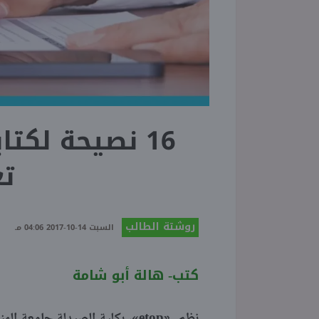
تع
روشتة الطالب
السبت 14-10-2017 04:06 مـ
كتب- هالة أبو شامة
«etop