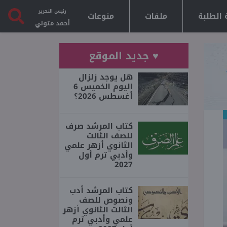
رئيس التحرير
 الطلبة
ملفات
منوعات
أحمد متولي
♥ جديد الموقع
هل يوجد زلزال
اليوم الخميس 6
أغسطس 2026؟
كتاب المرشد صرف
للصف الثالث
الثانوي أزهر علمي
وأدبي ترم أول
2027
كتاب المرشد أدب
ونصوص للصف
الثالث الثانوي أزهر
علمي وأدبي ترم