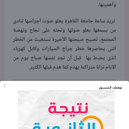
وأهميتها.
نريد ساعة جامعة القاهرة يعلو صوت أجراسها تنادى
من يسمعها بعلو صوتها وتحثه على نجاح ونهضة
المجتمع، تصيح صيحتها الأخيرة تستغيث من الخطر
التى يحاصرها خطر جراج السيارات وكابل كهرباء
الذى يحيط بها قبل أن تجد نفسها صباح يوم من
الأيام ترابا متراكما يهدم كما هدم قبلها الكثير.
هذا المقال مشاركة من الطالب بجامعة القاهرة
توقعات التنسيق
أحمد سعيد
الكلمات المفتاحية