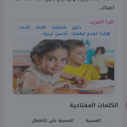
أطفالك.
اقرأ المزيد:
دليل شبابيك للآباء الجدد..
هكذا تقدم لطفلك «أحسن تربية»
الكلمات المفتاحية
العصبية
العصبية على الأطفال