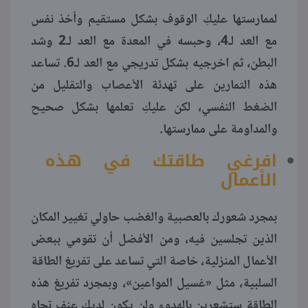
لممارستها عليكِ الوقوف بشكل مستقيم وأخذ نفس
مع العد لـ4، وحبسه في المعدة مع العد لـ2 وشد
البطن، ثم اخرجيه بشكل تدريجي مع العد لـ6. تساعد
هذه التمارين على تهدئة الأعصاب والتقليل من
الضغط النفسي، لكن عليكِ تعلمها بشكل صحيح
والمداومة على ممارستها.
افرغي طاقتك في هذه
الأعمال
بمجرد شعورك بالعصبية والغضب حاولي تغيير المكان
الذين تجلسين فيه، ومن الأفضل أن تقومي ببعض
الأعمال المنزلية، خاصة التي تساعد على تفريغ الطاقة
السلبية، مثل «غسيل المواعين»، وبمجرد تفريغ هذه
الطاقة ستشعرين بالهدوء ولن يكون لديك عنف تجاه