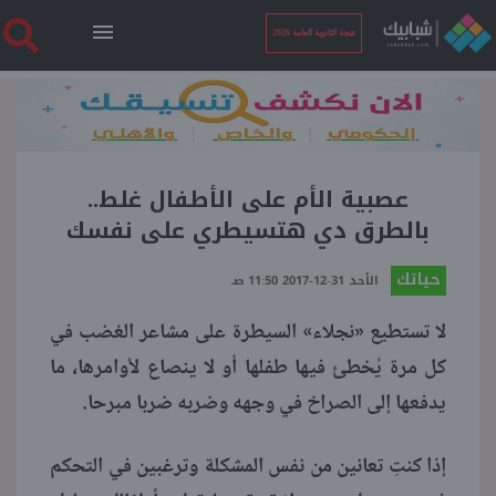
نتيجة الثانوية العامة 2026
الرئيسية
نتيجة الثانوية العامة 2026
عصبية الأم على الأطفال غلط..
بالطرق دي هتسيطري على نفسك
أخبار ساخنة
حياتك
الأحد 31-12-2017 11:50 صـ
لا تستطيع «نجلاء» السيطرة على مشاعر الغضب في
فنجان قهوة
كل مرة يُخطئ فيها طفلها أو لا ينصاع لأوامرها، ما
يدفعها إلى الصراخ في وجهه وضربه ضربا مبرحا.
بوابة الطلبة
إذا كنتِ تعانين من نفس المشكلة وترغبين في التحكم
ملفات