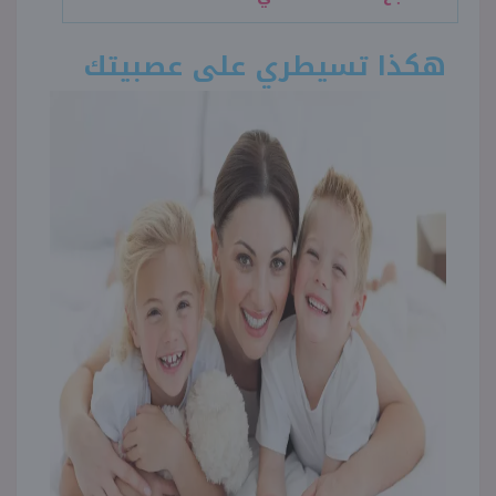
هكذا تسيطري على عصبيتك