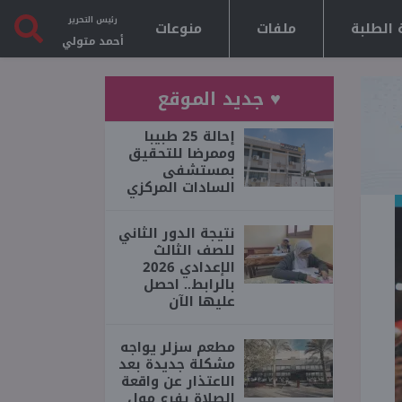
رئيس التحرير
 الطلبة
ملفات
منوعات
أحمد متولي
♥ جديد الموقع
إحالة 25 طبيبا
وممرضا للتحقيق
بمستشفى
السادات المركزي
نتيجة الدور الثاني
للصف الثالث
الإعدادي 2026
بالرابط.. احصل
عليها الآن
مطعم سزلر يواجه
مشكلة جديدة بعد
الاعتذار عن واقعة
الصلاة بفرع مول