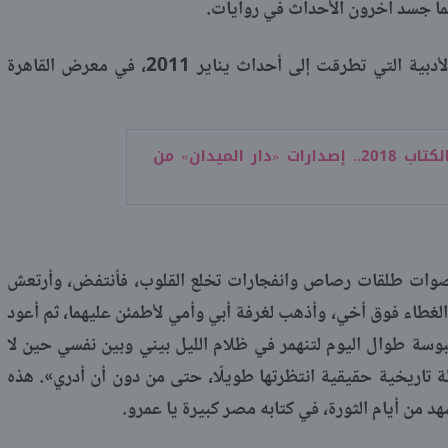
ما جسد آخرون الأحداث في روايات.
نستعرض في هذا التقرير، أهم الأعمال الأدبية التي تطرقت إلى أحداث يناير 2011، في معرض القاهرة
معرض الكتاب 2018.. إصدارات «دار الميدان» من
صوات طلقات رصاص وانفجارات تخلع القلوب، فأنتفض، وأرتعش
م الغطاء فوق أخي، وأذهب لغرفة أبي وأمي لأطمئن عليهما، ثم أعود
بوسة طوال اليوم لتنهمر في ظلام الليل بيني وبين نفسي حين لا
ة تاريخية حقيقية انتظرتها طويلًا، حتى من دون أن أدري». هذه
هد من أيام الثورة، في كتابه مصر كبيرة يا عمرو.