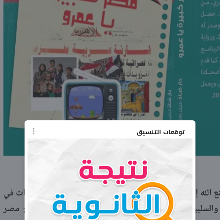
توقعات التنسيق
يعتمد الكتاب الذي قدمه الكاتب الكبير صنع الله إبراهيم، على شهادات 58 مصريا ممن عايشوا الأحداث في
عف والسلبيات التي أحاطت بما وصفه أخطر حدث في تاريخ مصر