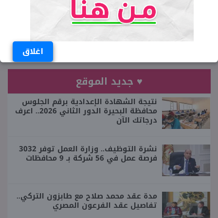
شبابيك
منصة إعلامية تخاطب الشباب المصري
اغلاق
♥ جديد الموقع
نتيجة الشهادة الإعدادية برقم الجلوس
محافظة البحيرة الدور الثاني 2026.. اعرف
درجاتك الآن
نشرة التوظيف.. وزارة العمل توفر 3032
فرصة عمل في 56 شركة بـ 9 محافظات
مدة عقد محمد صلاح مع طابزون التركي..
تفاصيل عقد الفرعون المصري