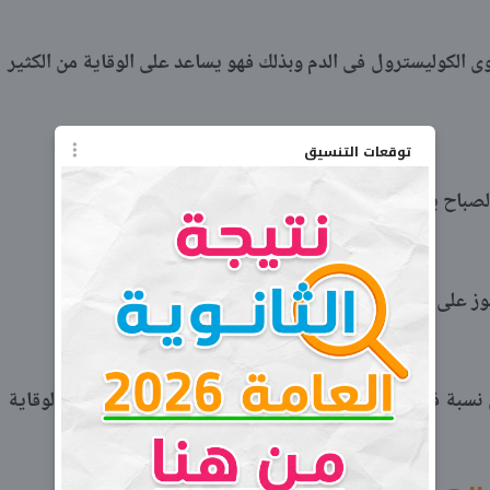
 الكوليسترول فى الدم وبذلك فهو يساعد على الوقاية من الكثير
توقعات التنسيق
.
الصباح يزيد من قوة العظام ويحد من إلتهابات المفاصل
ز على الريق يومياً يقوم بتقوية الجهاز المناعي
ن نسبة فيتامين سي الذي يحتاجه الجسم لبناء العضلات والوقاية