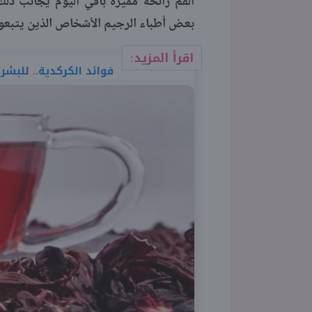
الفم رائحة مميزة باقي اليوم يجانب ذل
بعض أطباء الرجيم الأشخاص الذين يتبعون 
اقرأ المزيد:
فوائد الكركدية.. للبش