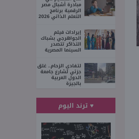
مبادرة أشبال مصر
الرقمية برنامج
التعلم الذاتي 2026
إيرادات فيلم
الجواهرجي بشباك
التذاكر تتصدر
السينما المصرية
لتفادي الزحام.. غلق
جزئي لشارع جامعة
الدول العربية
بالجيزة
♥ ترند اليوم