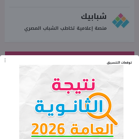
شبابيك
منصة إعلامية تخاطب الشباب المصري
♥ جديد الموقع
توقعات التنسيق
الفئات المحظورة من الحج من مصر2027
بقرار رسمي
كتاب سلاح التلميذ للصف الخامس
الابتدائي تكنولوجيا المعلومات ترم أول
2027
آخر موعد لتقديم حج القرعة وزارة الداخلية
2026