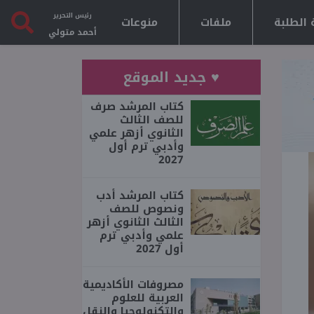
رئيس التحرير
 الطلبة
ملفات
منوعات
أحمد متولي
♥ جديد الموقع
كتاب المرشد صرف
للصف الثالث
الثانوي أزهر علمي
وأدبي ترم أول
2027
كتاب المرشد أدب
ونصوص للصف
الثالث الثانوي أزهر
علمي وأدبي ترم
أول 2027
مصروفات الأكاديمية
العربية للعلوم
والتكنولوجيا والنقل