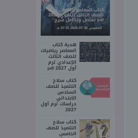
كتاب المعاصر رياضيات بحته
للصف الثالث الثانوي 2027
pdf تفاضل وتكامل شرح
الخميس 30-07-2026 07:35 مـ
هدية كتاب
المعاصر رياضيات
للصف الثالث
الإعدادي ترم
أول 2027 pdf
كتاب سلاح
التلميذ للصف
السادس
الابتدائي
دراسات ترم أول
2027
كتاب سلاح
التلميذ للصف
الخامس