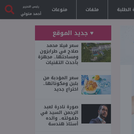
رئيس التحرير
 الطلبة
ملفات
منوعات
أحمد متولي
♥ جديد الموقع
سعر فيلا محمد
صلاح في طرابزون
ومساحتها.. مجهزة
بأحدث التقنيات
سعر المؤدبة من
بلبن ومكوناتها..
اختراع جديد
صورة نادرة لعبد
الرحمن السيد في
طفولته.. والده
أستاذ هندسة