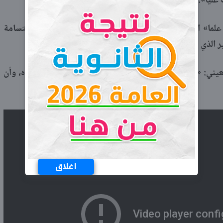
 عليا».
ا» المذاع على قناة «صدى البلد» اليوم الثلاثاء، أن الابتسامة
يني: «ألا تعطينا آية عبس وتولى إيحاء بأن التكشير مكروه، وأن
اغلاق