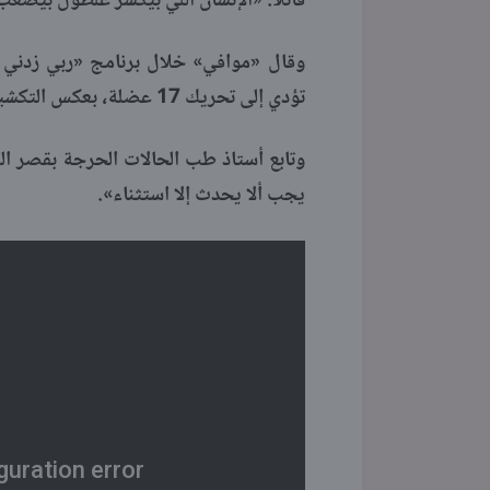
قائلًا: «الإنسان اللي بيكشر علطول بيصعب
وقال «موافي» خلال برنامج «ربي زدني علم
تؤدي إلى تحريك 17 عضلة، بعكس التكشير الذي يرهق الجسد بتشغيل 34 عضلة.
وتابع أستاذ طب الحالات الحرجة بقصر الع
يجب ألا يحدث إلا استثناء».