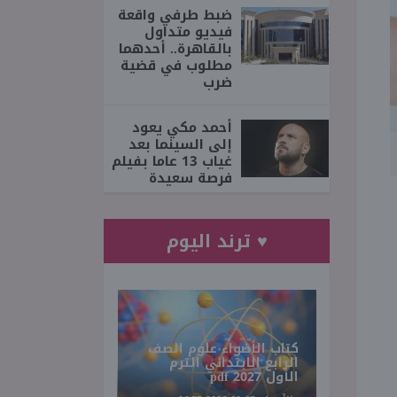
ضبط طرفي واقعة
فيديو متداول
بالقاهرة.. أحدهما
مطلوب في قضية
ضرب
أحمد مكي يعود
إلى السينما بعد
غياب 13 عاما بفيلم
فرصة سعيدة
♥ ترند اليوم
كتاب الأضواء علوم الصف
الرابع الابتدائي الترم
الأول 2027 pdf