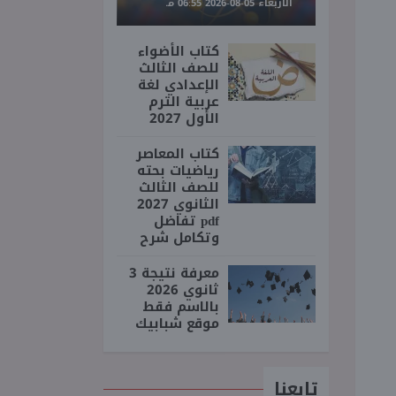
الأربعاء 05-08-2026 06:55 مـ
كتاب الأضواء
للصف الثالث
الإعدادي لغة
عربية الترم
الأول 2027
كتاب المعاصر
رياضيات بحته
للصف الثالث
الثانوي 2027
pdf تفاضل
وتكامل شرح
معرفة نتيجة 3
ثانوي 2026
بالاسم فقط
موقع شبابيك
تابعنا