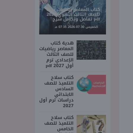
كتاب المعاصر رياضيات بحته
للصف الثالث الثانوي 2027
pdf تفاضل وتكامل شرح
الخميس 30-07-2026 07:35 مـ
هدية كتاب
المعاصر رياضيات
للصف الثالث
الإعدادي ترم
أول 2027 pdf
كتاب سلاح
التلميذ للصف
السادس
الابتدائي
دراسات ترم أول
2027
كتاب سلاح
التلميذ للصف
الخامس