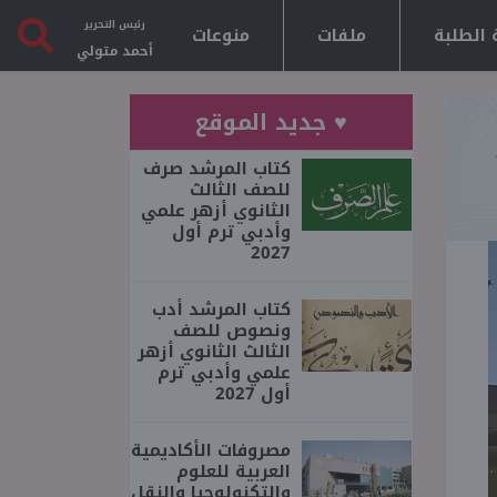
رئيس التحرير
 الطلبة
ملفات
منوعات
أحمد متولي
♥ جديد الموقع
كتاب المرشد صرف
للصف الثالث
الثانوي أزهر علمي
وأدبي ترم أول
2027
كتاب المرشد أدب
ونصوص للصف
الثالث الثانوي أزهر
علمي وأدبي ترم
أول 2027
مصروفات الأكاديمية
العربية للعلوم
والتكنولوجيا والنقل