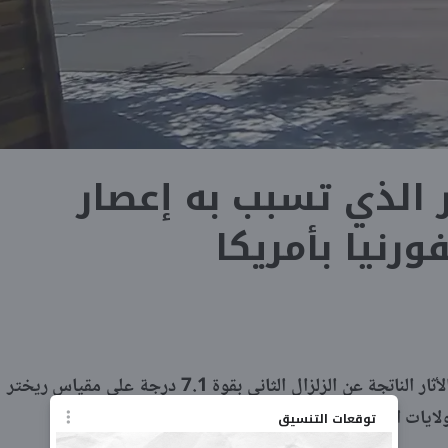
 الذي تسبب به إعصار
ورنيا بأمريكا
​​​​​​​رصد مقطع فيديو بثته «USA Today» الأثار الناتجة عن الزلزال الثاني بقوة 7.1 درجة على مقياس ريختر
لايات المتحدة.
توقعات التنسيق