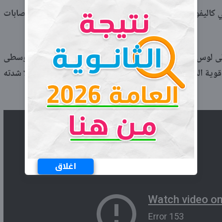
 كاليفورنيا منذ يوم الخميس، ولم يتسبب ذلك سوى في إصابات
 بعد 202 كيلومتر شمالى لوس أنجلوس، وخفض مركز رصد الزلازل الأوروبى المتوسطى
 وتضرب توابع قوية المنطقة الصحراوية منذ أن شهدت يوم الخميس زلزالا شدته
اغلاق