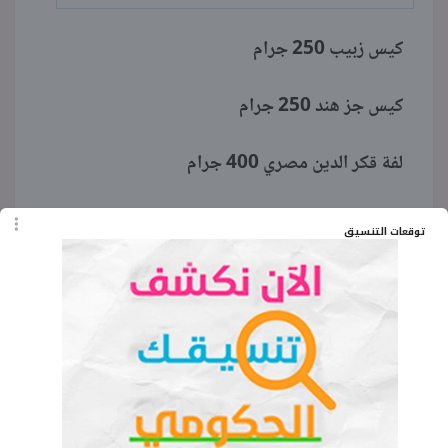
كيس زبيب 250 جرام
كيس جز هند 250 جرام
لفة قكر الدين مصري 400 جرام
كيس بلح 500 جرام
توقعات التنسيق
شنطة رمضان بسعر 110 جنيه
علبة سمن 600 جرام
زجاجة زيت 700 مل
كيس سكر 1 كيلو جرام