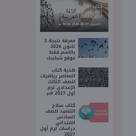
كتاب الأضواء للصف الثالث
الإعدادي لغة عربية الترم
الأول 2027
السبت 01-08-2026 10:34 مـ
معرفة نتيجة 3
ثانوي 2026
بالاسم فقط
موقع شبابيك
هدية كتاب
المعاصر رياضيات
للصف الثالث
الإعدادي ترم
أول 2027 pdf
كتاب سلاح
التلميذ للصف
السادس
الابتدائي
دراسات ترم أول
2027