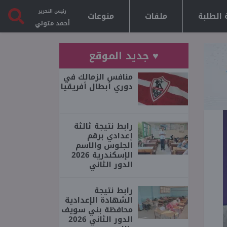
رئيس التحرير
 الطلبة
ملفات
منوعات
أحمد متولي
♥ جديد الموقع
منافس الزمالك في
دوري أبطال أفريقيا
رابط نتيجة ثالثة
إعدادي برقم
الجلوس والاسم
الإسكندرية 2026
الدور الثاني
رابط نتيجة
الشهادة الإعدادية
محافظة بني سويف
الدور الثاني 2026