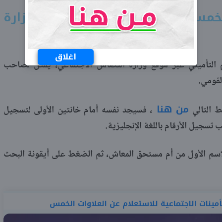
لخمسة بالرقم التأميني عبر
موقع وزارة
اغلاق
م التأميني عبر موقع وزارة التضامن الاجتماعي، يمكن لصاحب
لقومي.
من هنا
 التالي
، فسيجد نفسه أمام خانتين الأولى لتسجيل
ب تسجيل الأرقام باللغة الإنجليزية.
الاسم الأول من أم مستحق المعاش، ثم الضغط على أيقونة البحث
أمينات الاجتماعية للاستعلام عن العلاوات الخمس