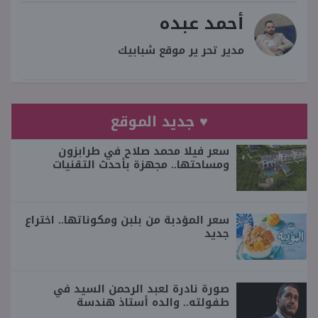
أحمد عبده
مدير تحر ير موقع شبابيك
♥ جديد الموقع
سعر فيلا محمد صلاح في طرابزون
ومساحتها.. مجهزة بأحدث التقنيات
سعر المؤدبة من بلبن ومكوناتها.. اختراع
جديد
صورة نادرة لعبد الرحمن السيد في
طفولته.. والده أستاذ هندسة