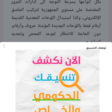
بكل أنواعها بسرعة التوجه إلى إدارات المرور
المختصة على مستوى الجمهورية لتركيب الملصق
الإلكترونى، وكذا استبدال اللوحات المعدنية القديمة
أرقام فقط باللوحات الجديدة المؤمنة حروف وأرقام،
دون الحاجة للانتظار لموعد الفحص وتجديد
التراخيص.
توقعات التنسيق
وأضافت الداخلية في بيانها أنه بالنسبة لمالكى
المركبات سارية الترخيص سرعة التوجه إلى وحدة
المرور المختصة لتركيب الملصق الإلكترونى للمركبة،
حتى في حال عدم حلول موعد الفحص الفني الدوري،
يقتصر تقديم الخدمات المرورية إلكترونيا على
المركبات التى قامت بتركيب الملصق الإلكترونى.
وأشارت إلى أن ذلك خلال مهلة زمنية مدتها ثلاثة