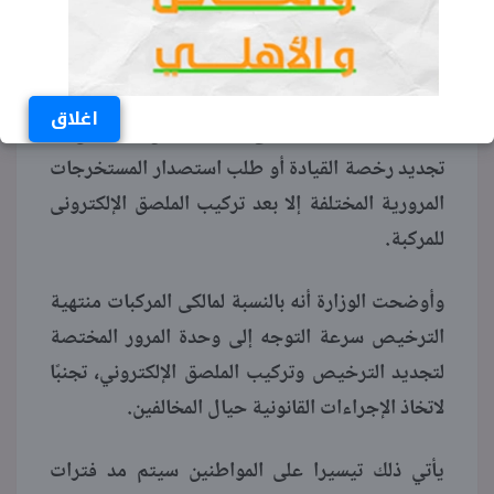
أشهر تبدأ من يوم الاثنين الموافق 20 يوليو 2020،
يتم بعدها اتخاذ الإجراءات اللازمة حيال المخالفين،
وعقب انتهاء المهلة المقررة يتم إرجاء تقديم كافة
اغلاق
الخدمات المرورية لمالكى السيارات من استخراج أو
تجديد رخصة القيادة أو طلب استصدار المستخرجات
المرورية المختلفة إلا بعد تركيب الملصق الإلكترونى
للمركبة.
وأوضحت الوزارة أنه بالنسبة لمالكى المركبات منتهية
الترخيص سرعة التوجه إلى وحدة المرور المختصة
لتجديد الترخيص وتركيب الملصق الإلكتروني، تجنبًا
لاتخاذ الإجراءات القانونية حيال المخالفين.
يأتي ذلك تيسيرا على المواطنين سيتم مد فترات