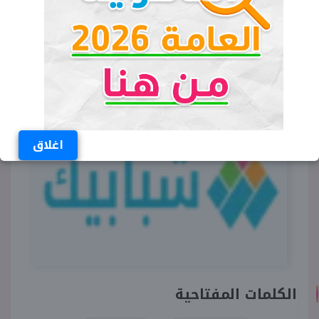
اقرأ المزيد:
ضياع حلم تركي آل الشيخ في
صعود ألميرا للدوري الإسباني
اغلاق
الكلمات المفتاحية