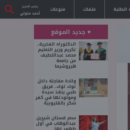
رئيس التحرير
 الطلبة
ملفات
منوعات
أحمد متولي
♥ جديد الموقع
الدكتوراه الفخرية..
تكريم وزير التعليم
محمد عبداللطيف
من جامعة
هيروشيما
ولادة مفاجئة داخل
توك توك.. فريق
طبي ينقذ سيدة
ومولودتها في كفر
شكر بالقليوبية
سعر فستان شيرين
عبدالوهاب في أول
ظهور لها