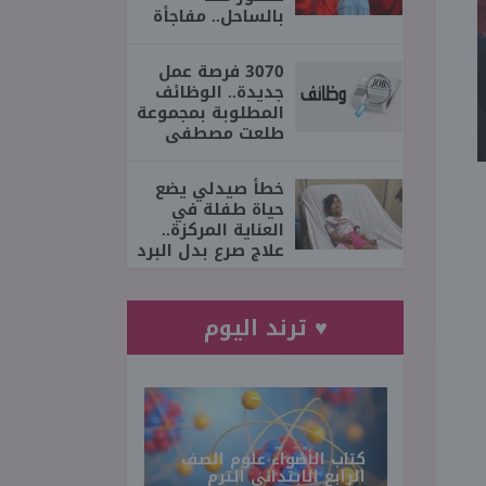
بالساحل.. مفاجأة
3070 فرصة عمل
جديدة.. الوظائف
المطلوبة بمجموعة
طلعت مصطفى
خطأ صيدلي يضع
حياة طفلة في
العناية المركزة..
علاج صرع بدل البرد
♥ ترند اليوم
كتاب الأضواء علوم الصف
الرابع الابتدائي الترم