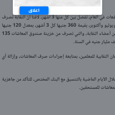
اغلاق
وأوضح الصرف من النقابة يكون على 4 دفعات في العام، تفصل بين كل منها 3 أشهر، لافتا أنّ النقابة تصرف
معاشات الأعضاء في أشهر يناير وأبريل ويوليو وأكتوبر، بقيمة 360 جنيها كل 3 أشهر، بمعدل 120 جنيها
في الشهر، لصالح 550 ألف حالة معاش من أعضاء النقابة، والتي تصرف من خزينة صندوق المعاشات 135
ف مليار جنيه في السنة.
ان النقابية للمعلمين، بمتابعة إجراءات صرف المعاشات، وإزالة أي
ال الأيام الماضية بالتنسيق مع البنك المختص، للتأكد من جاهزية
المعاشات للمستحقين.