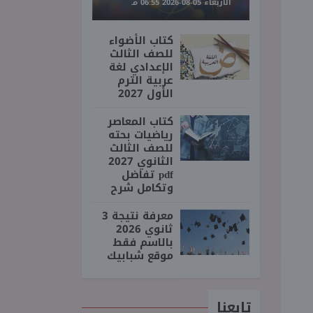
الأربعاء 05-08-2026 06:55 مـ
كتاب الأضواء
للصف الثالث
الإعدادي لغة
عربية الترم
الأول 2027
كتاب المعاصر
رياضيات بحته
للصف الثالث
الثانوي 2027
pdf تفاضل
وتكامل شرح
معرفة نتيجة 3
ثانوي 2026
بالاسم فقط
موقع شبابيك
تابعنا