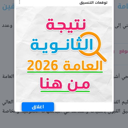
توقعات التنسيق
لمتفوقين
STEM
الفني إلى اسم الأول على مدارس ستيم
للمتفوقين، وعدد
قع وزارة التربية والتعليم الخدمات
والأول على مدارس ستيم هو الطالب فتحي أشرف، والذي حصل على 665.24 درجة في الثانوية العامة
ليم الفني في حضور الدكتور خالد عبد الغفار، وزير التعليم العالي
اغلاق
يق القبول بالكليات والمعاهد في الجامعهات الحكومية والخاصة