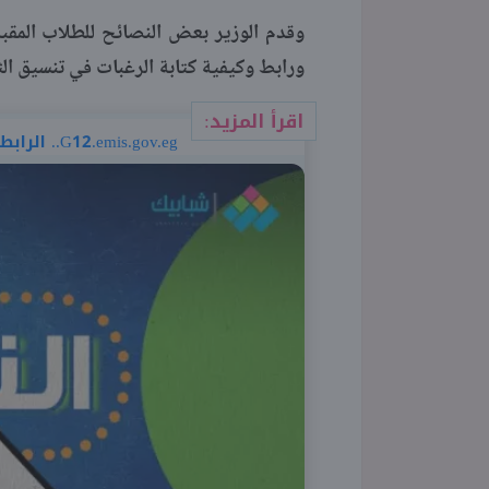
ورابط وكيفية كتابة الرغبات في تنسيق الثانوية
اقرأ المزيد:
G12.emis.gov.eg.. الرابط الرسمي لنتيجة الثانوية والعامة والترتيب على الجمهورية