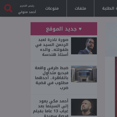
رئيس التحرير
 الطلبة
ملفات
منوعات
أحمد متولي
♥ جديد الموقع
صورة نادرة لعبد
الرحمن السيد في
طفولته.. والده
أستاذ هندسة
ضبط طرفي واقعة
فيديو متداول
بالقاهرة.. أحدهما
مطلوب في قضية
ضرب
أحمد مكي يعود
إلى السينما بعد
غياب 13 عاما بفيلم
فرصة سعيدة