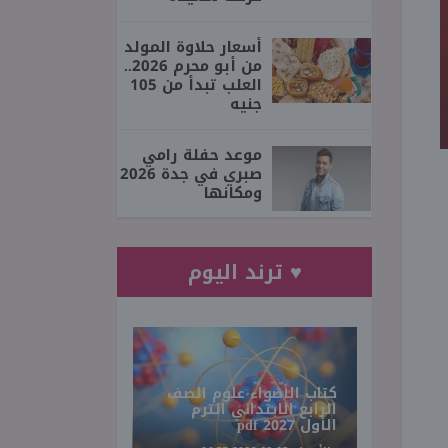
أسعار حلاوة المولد
من أبو محرم 2026..
العلب تبدأ من 105
جنيه
موعد حفلة رامي
صبري في جدة 2026
ومكانها
♥ ترند اليوم
كتاب الأضواء علوم الصف
الرابع الابتدائي الترم
الأول 2027 pdf