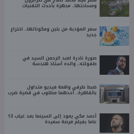
سعر فيلا محمد صلاح في طرابزون
ومساحتها.. مجهزة بأحدث التقنيات
سعر المؤدبة من بلبن ومكوناتها.. اختراع
جديد
صورة نادرة لعبد الرحمن السيد في
طفولته.. والده أستاذ هندسة
ضبط طرفي واقعة فيديو متداول
بالقاهرة.. أحدهما مطلوب في قضية ضرب
أحمد مكي يعود إلى السينما بعد غياب 13
عاما بفيلم فرصة سعيدة