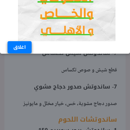
شيش طاووق، فلفل أخضر، خيار مخلل و مايونيز
6- ساندوتش طاووق فليمز
4 قطع شيش طاووق حار، خس، جبن شيدر و مايونيز
اغلاق
7- ساندوتش شيش تكساس
قطع شيش و صوص تكساس
7- ساندوتش صدور دجاج مشوي
صدور دجاج مشوية، خس، خيار مخلل و مايونيز
ساندوتشات اللحوم