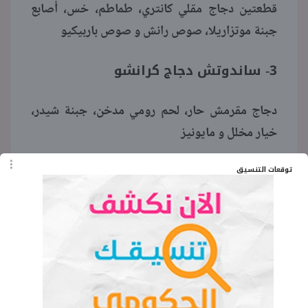
قطعتين دجاج مقلي كانتري، طماطم، خس، أصابع
جبنة موتزاريلا، صوص رانش و صوص باربيكيو
3- ساندوتش دجاج كرانشو
دجاج مقرمش حار، لحم رومي مدخن، جبنة شيدر،
خيار مخلل و مايونيز
4- ساندوتش دجاج بانيه
توقعات التنسيق
قطع دجاج بانيه، طماطم، خيار مخلل، جبنة شيدر و
مايونيز
5- ساندوتش شيش طاووق