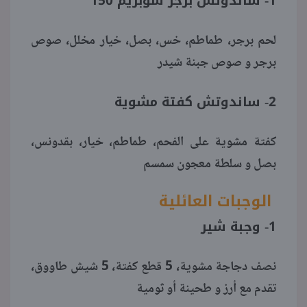
1- ساندوتش برجر سوبريم 150
لحم برجر، طماطم، خس، بصل، خيار مخلل، صوص
برجر و صوص جبنة شيدر
2- ساندوتش كفتة مشوية
كفتة مشوية على الفحم، طماطم، خيار، بقدونس،
بصل و سلطة معجون سمسم
الوجبات العائلية
1- وجبة شير
نصف دجاجة مشوية، 5 قطع كفتة، 5 شيش طاووق،
تقدم مع أرز و طحينة أو ثومية