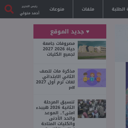
رئيس التحرير
 الطلبة
ملفات
منوعات
أحمد متولي
♥ جديد الموقع
مصروفات جامعة
حياة 2026 2027
لجميع الكليات
مذكرة ماث للصف
الثاني الابتدائي
لغات ترم أول 2027
pdf
تنسيق المرحلة
الثانية 2026 هيبدء
امتى؟.. الموعد
والحد الأدنى
والكليات المتاحة