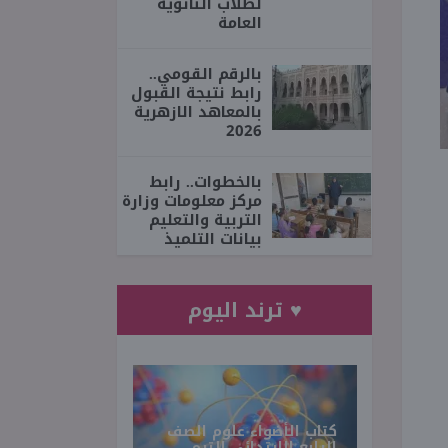
لطلاب الثانوية
العامة
بالرقم القومي..
رابط نتيجة القبول
بالمعاهد الازهرية
2026
بالخطوات.. رابط
مركز معلومات وزارة
التربية والتعليم
بيانات التلميذ
♥ ترند اليوم
كتاب الأضواء علوم الصف
الرابع الابتدائي الترم