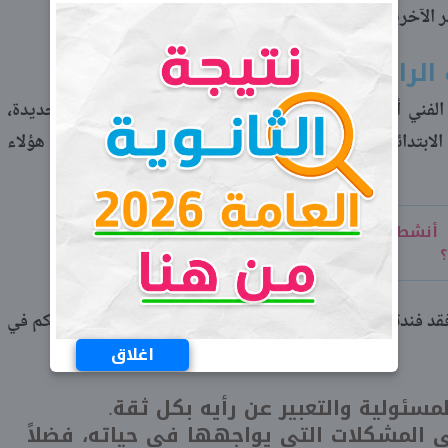
الآخرين وتلتزم بالقواعد والقوانين.
لابتدائي 2021- 2022
لفني أمامها أهدافًا محددة لتطبيق المناهج الدراسية الجديدة،
موضحة أهداف التوكاتسو للصف الرابع الابتدائي 2021- 2022 والفائدة التي سوف تعود على هؤلاء
أنشطة التوكاتسو الحديثة في منهج
؟
 فندتها وزارة التربية والتعليم والتعليم الفني ونوضحها لكم في
اغلاق
ئولية والتعبير عن رأيه بكل ثقة.
 المشكلات التي يواجهها في حياته، فضلاً