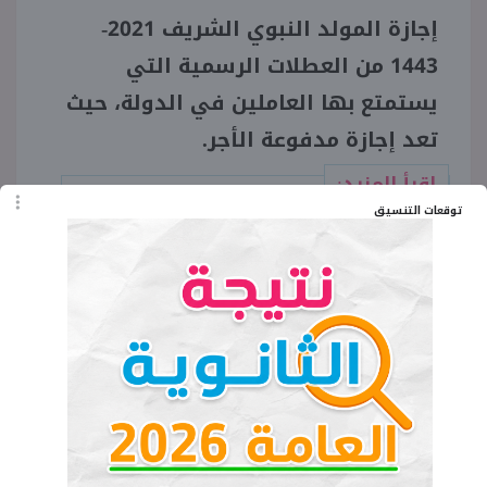
إجازة المولد النبوي الشريف 2021-
1443
من العطلات الرسمية التي
يستمتع بها العاملين في الدولة، حيث
تعد إجازة مدفوعة الأجر.
اقرأ المزيد:
أسعار عرايس المولد 2021
توقعات التنسيق
في الأسواق
الجدير بالذكر، أن إجازة المولد النبوي
الشريف 2021-
1443
هي آخر الإجازات
التي سيحصل عليها المواطنين في
هذا العام، لتنتهي بها رصيد الإجازات
السنوية الرسمية الممنوحة من قبل
الدولة.