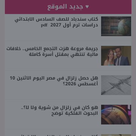
♥ جديد الموقع
كتاب سندباد للصف السادس الابتدائي
دراسات ترم أول 2027 pdf
جريمة مروعة هزت التجمع الخامس.. خلافات
مالية تنتهي بمقتل أسرة كاملة
هل حصل زلزال في مصر اليوم الاثنين 10
أغسطس 2026؟
هو كان في زلزال من شوية ولا لا؟..
البحوث الفلكية توضح