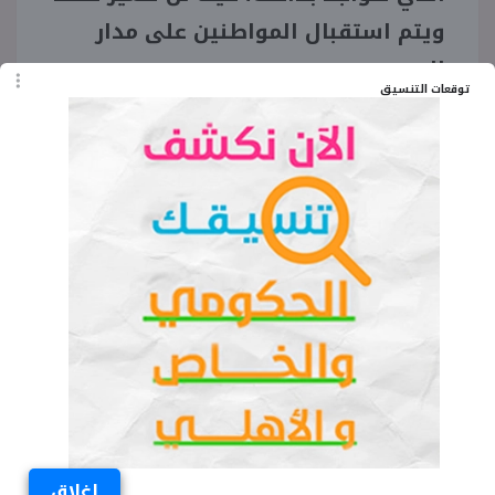
ويتم استقبال المواطنين على مدار
اليوم.
توقعات التنسيق
الجدير بالذكر، أن مواعيد عمل فروع
فودافون لن تختلف بجميع المحافظات
المختلفة، حيث يمكنك الاستمتاع بكافة
الخدمات سواء الشحن أو سحب الأموال
من خدمة فودافون كاش، وغيرها من
الخدمات على مدار اليوم.
الكلمات المفتاحية
هل تعمل فروع فودافون في العيد
اغلاق