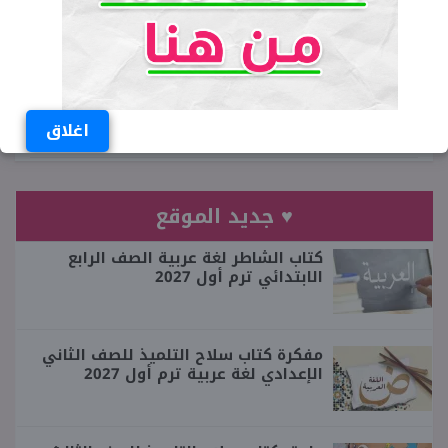
أحمد الليثي
صحفي مصري، عضو نقابة الصحفيين
ومقيم بمحافظة المنوفية
اغلاق
♥ جديد الموقع
كتاب الشاطر لغة عربية الصف الرابع
الابتدائي ترم أول 2027
مفكرة كتاب سلاح التلميذ للصف الثاني
الإعدادي لغة عربية ترم أول 2027