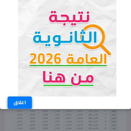
السبت 10 رمضان 1 إبريل 2023: الفجر
4:28 – الظهر 12:07 – العصر 3:38 –
المغرب 6:21 – العشاء: 7:51
اقرأ المزيد:
إمساكية رمضان 2023
محافظة السويس بمواقيت الصلاة
اغلاق