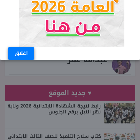
مكان المتحف اليوناني الروماني
مصطفى وزيري
اغلاق
عبدالله عمر
♥ جديد الموقع
رابط نتيجة الشهادة الابتدائية 2026 ولاية
نهر النيل برقم الجلوس
كتاب سلاح التلميذ للصف الثالث الابتدائي