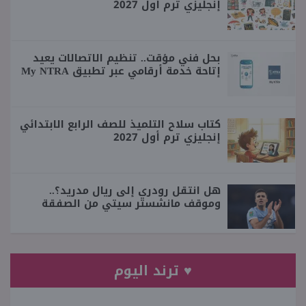
إنجليزي ترم أول 2027
بحل فني مؤقت.. تنظيم الاتصالات يعيد
إتاحة خدمة أرقامي عبر تطبيق My NTRA
كتاب سلاح التلميذ للصف الرابع الابتدائي
إنجليزي ترم أول 2027
هل انتقل رودري إلى ريال مدريد؟..
وموقف مانشستر سيتي من الصفقة
♥ ترند اليوم