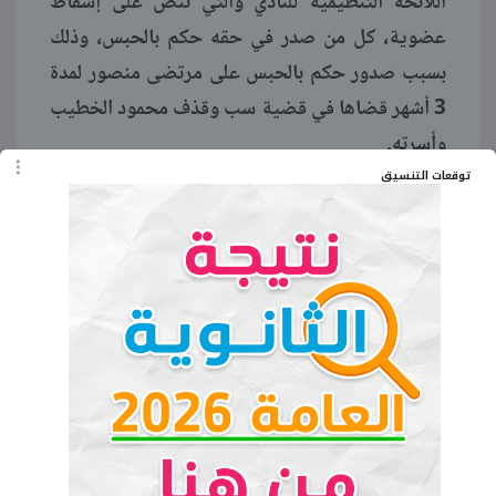
اللائحة التنظيمية للنادي والتي تنص على إسقاط
عضوية، كل من صدر في حقه حكم بالحبس، وذلك
بسبب صدور حكم بالحبس على مرتضى منصور لمدة
3 أشهر قضاها في قضية سب وقذف محمود الخطيب
وأسرته.
توقعات التنسيق
الكلمات المفتاحية
مرتضى منصور
الحكم على مرتضى منصور
قضية مرتضى منصور
أخبار مرتضى منصور
أحمد الليثي
صحفي مصري، عضو نقابة الصحفيين