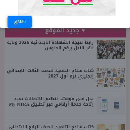
ومقيم بمحافظة المنوفية
اغلاق
♥ جديد الموقع
رابط نتيجة الشهادة الابتدائية 2026 ولاية
نهر النيل برقم الجلوس
كتاب سلاح التلميذ للصف الثالث الابتدائي
إنجليزي ترم أول 2027
بحل فني مؤقت.. تنظيم الاتصالات يعيد
إتاحة خدمة أرقامي عبر تطبيق My NTRA
كتاب سلاح التلميذ للصف الرابع الابتدائي