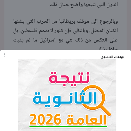
الدول التي تتبعها واضح حيال ذلك.
وبالرجوع إلى موقف بريطانيا من الحرب التي يشنها
الكيان المحتل، وبالتالي فإن كنور لا تدعم فلسطين، بل
على العكس من ذلك هي مع إسرائيل ما لم يثبت
خلاف ذلك.
توقعات التنسيق
اقرأ المزيد:
مشروبات غازية خارج
المقاطعة.. مصرية لا تدعم إسرائيل وتؤيد
فلسطين
اقرأ المزيد:
سبيرو سباتس مشروب..
السعر وأماكن البيع منتج مصري لا يدعم
إسرائيل (صور)