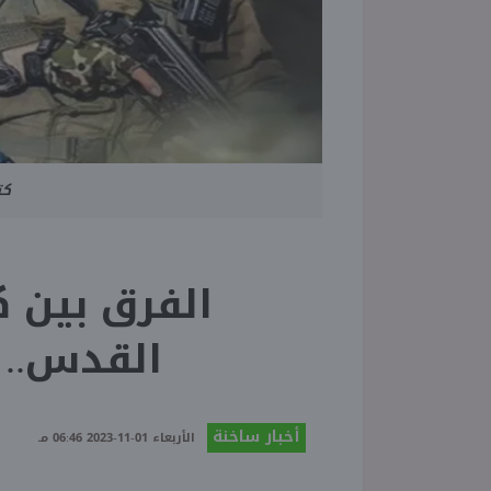
كت
الفرق بين ك
القدس.. م
أخبار ساخنة
الأربعاء 01-11-2023 06:46 مـ