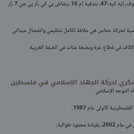
معدات كتائب القسام: قناص غول، دراغونوف، إيه كيه-47، بندقية إم 16 ،رشاش بي كي ،آر بي جي 7 ،آر
سياسية لحركة حماس هي علاقة تكامل تنظيمي وانفصال ميداني
لآلاف في قطاع غزة وبضعة مئات في الضفة الغربية
سكري لحركة الجهاد الإسلامي في فلسطين
د التوجه الإسلامي
سطينية الأولى عام 1987.
حمود طوالبة.