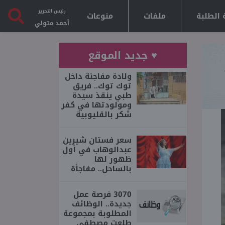
رئيس التحرير
 الطلبة
ملفات
منوعات
أحمد متولي
♥ جديد الموقع
ولادة مفاجئة داخل
توك توك.. فريق
طبي ينقذ سيدة
ومولودتها في كفر
شكر بالقليوبية
سعر فستان شيرين
عبدالوهاب في أول
ظهور لها
بالساحل.. مفاجأة
3070 فرصة عمل
جديدة.. الوظائف
المطلوبة بمجموعة
طلعت مصطفى