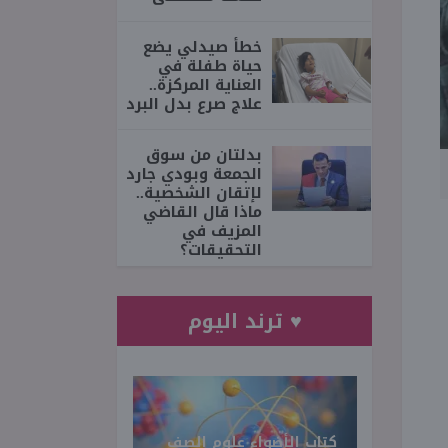
خطأ صيدلي يضع
حياة طفلة في
العناية المركزة..
علاج صرع بدل البرد
بدلتان من سوق
الجمعة وبودي جارد
لإتقان الشخصية..
ماذا قال القاضي
المزيف في
التحقيقات؟
♥ ترند اليوم
كتاب الأضواء علوم الصف