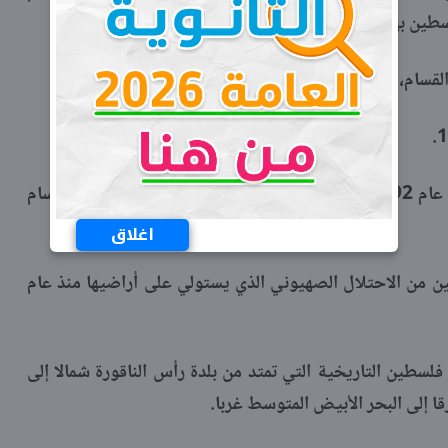
لسطين بهدف تحريرها.
سام، الذي استشهد عام 1935.
استمر عمل التنظيم بأسماء مختلفة حتى عام 1992، وهو الذي تم اختيار اسم الشهيد عز الدين القسام
اغلاق
ن من الاحتلال الصهيوني الذي يستولي على أراضيها منذ عام
سطين التاريخية التي تمتد من بلدة رأس الناقورة شمالا إلى
قا إلى البحر الأبيض المتوسط غربا.